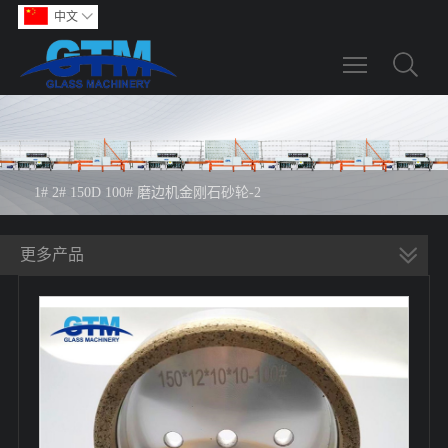
中文

Toggle main m
1# 2# 150D 100# 磨边机金刚石砂轮-2
更多产品