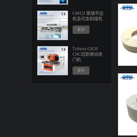
GM12J 玻璃平边
机及可变斜接机
更多
Trifecta GK20
CNC切割淋浴房
门机
更多