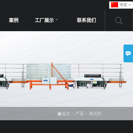
中文

案例
工厂展示
联系我们


>
产品
>
抛光轮
首页